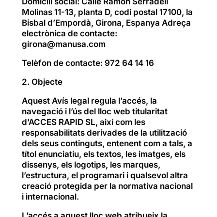
Domicili social: Calle Ramon Serradell
Molinas 11-13, planta D, codi postal 17100, la
Bisbal d’Empordà, Girona, Espanya Adreça
electrònica de contacte:
girona@manusa.com
Telèfon de contacte: 972 64 14 16
2. Objecte
Aquest Avís legal regula l’accés, la
navegació i l’ús del lloc web titularitat
d’ACCES RAPID SL, així com les
responsabilitats derivades de la utilització
dels seus continguts, entenent com a tals, a
títol enunciatiu, els textos, les imatges, els
dissenys, els logotips, les marques,
l’estructura, el programari i qualsevol altra
creació protegida per la normativa nacional
i internacional.
L’accés a aquest lloc web atribueix la