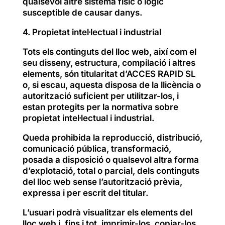
qualsevol altre sistema físic o lògic
susceptible de causar danys.
4. Propietat intel·lectual i industrial
Tots els continguts del lloc web, així com el
seu disseny, estructura, compilació i altres
elements, són titularitat d’ACCES RAPID SL
o, si escau, aquesta disposa de la llicència o
autorització suficient per utilitzar-los, i
estan protegits per la normativa sobre
propietat intel·lectual i industrial.
Queda prohibida la reproducció, distribució,
comunicació pública, transformació,
posada a disposició o qualsevol altra forma
d’explotació, total o parcial, dels continguts
del lloc web sense l’autorització prèvia,
expressa i per escrit del titular.
L’usuari podrà visualitzar els elements del
lloc web i, fins i tot, imprimir-los, copiar-los