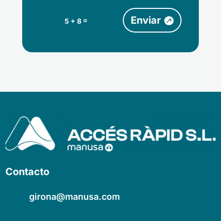
Enviar
=
5 + 8
Contacto
girona@manusa.com